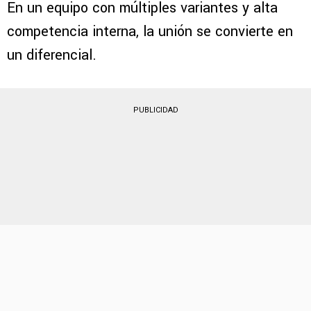
tomando protagonismo.
El respaldo a
Joel
Huiqui
refleja la estabilidad que vive el grupo
.
En un equipo con múltiples variantes y alta
competencia interna, la unión se convierte en
un diferencial.
PUBLICIDAD