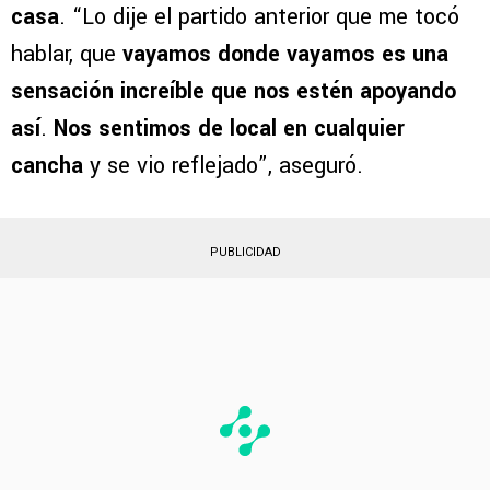
Otro de los puntos que destacó Romero fue
el
papel de la afición celeste, un factor que,
según él, marca diferencias incluso fuera de
casa
. “Lo dije el partido anterior que me tocó
hablar, que
vayamos donde vayamos es una
sensación increíble que nos estén apoyando
así
.
Nos sentimos de local en cualquier
cancha
y se vio reflejado”, aseguró.
PUBLICIDAD