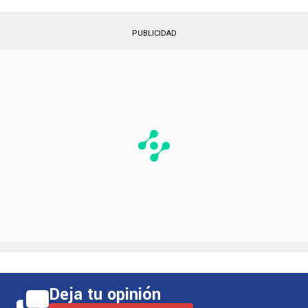
colectivo, algo fundamental en un plantel que
apunta a mantenerse en la élite.
PUBLICIDAD