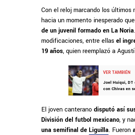
Con el reloj marcando los últimos
hacia un momento inesperado que c
de un juvenil formado en La Noria
modificaciones, entre ellas
el ing
19 años
, quien reemplazó a Agust
VER TAMBIÉN
Joel Huiqui, DT
con Chivas en se
El joven canterano
disputó así su
División del futbol mexicano
, y n
una semifinal de
Liguilla
. Fueron