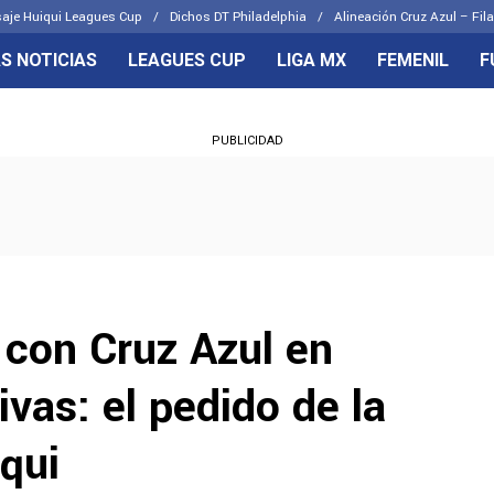
aje Huiqui Leagues Cup
Dichos DT Philadelphia
Alineación Cruz Azul – Fila
S NOTICIAS
LEAGUES CUP
LIGA MX
FEMENIL
F
OS FRENTES
CELESTES
PUBLICIDAD
emenil
Joel Huiqui
Básicas
Erik Lira
 Hidalgo
Charly Rodríguez
 con Cruz Azul en
ivas: el pedido de la
iqui