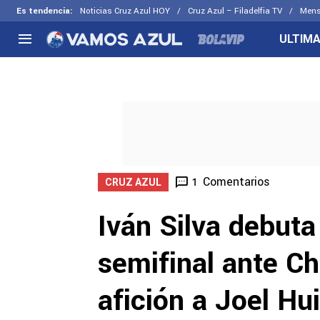
Es tendencia
:
Noticias Cruz Azul HOY
Cruz Azul – Filadelfia TV
Mens
ULTIMA
NACIONAL
FUERA DE LA LIGA
LOS OTR
Liga MX
Concachampions
Futbol F
Apertura 2026
Leagues Cup
Fuerzas 
Más noticias
EX Cruz Azul
Cruz Azul
Selección Mexicana
Comentarios
1
CRUZ AZUL
Iván Silva debuta
semifinal ante Ch
afición a Joel Hu