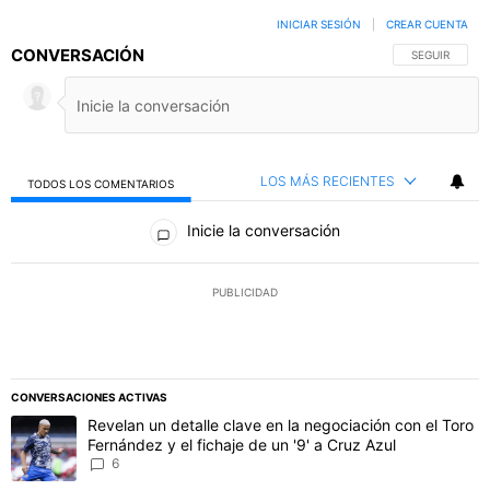
INICIAR SESIÓN
|
CREAR CUENTA
CONVERSACIÓN
SIGA ESTA C
SEGUIR
LOS MÁS RECIENTES
TODOS LOS COMENTARIOS
Todos los comentarios
Inicie la conversación
PUBLICIDAD
CONVERSACIONES ACTIVAS
Este listado muestra los artículos con más comentarios en los último
Un artículo de tendencia con el título "Revelan un detalle clave en 
Revelan un detalle clave en la negociación con el Toro
Fernández y el fichaje de un '9' a Cruz Azul
6