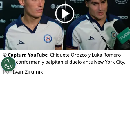
©
Captura YouTube
Chiquete Orozco y Luka Romero
no se conforman y palpitan el duelo ante New York City.
Por
Ivan Zirulnik
Síguenos en Google
Cruz Azul comenzó su camino en la
Leagues
Cup 2026
con una victoria que tenía un valor