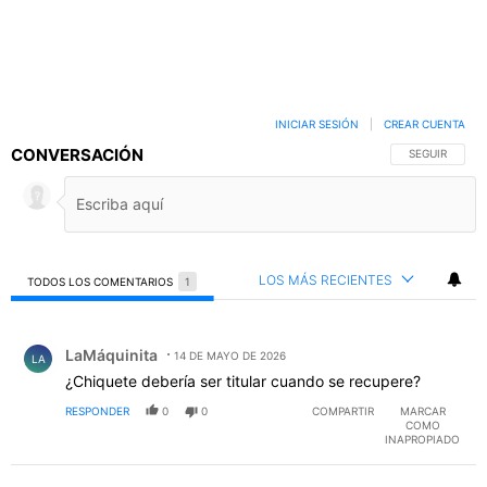
INICIAR SESIÓN
|
CREAR CUENTA
CONVERSACIÓN
SIGA ESTA C
SEGUIR
LOS MÁS RECIENTES
TODOS LOS COMENTARIOS
1
Todos los comentarios
Comentario de LaMáquinita.
LaMáquinita
14 DE MAYO DE 2026
LA
¿Chiquete debería ser titular cuando se recupere?
RESPONDER
0
0
COMPARTIR
MARCAR
COMO
INAPROPIADO