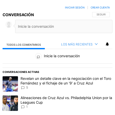
INICIAR SESIÓN
|
CREAR CUENTA
CONVERSACIÓN
SIGA ESTA C
SEGUIR
LOS MÁS RECIENTES
TODOS LOS COMENTARIOS
Todos los comentarios
Inicie la conversación
PUBLICIDAD
CONVERSACIONES ACTIVAS
Este listado muestra los artículos con más comentarios en los último
Un artículo de tendencia con el título "Revelan un detalle clave en 
Revelan un detalle clave en la negociación con el Toro
Fernández y el fichaje de un '9' a Cruz Azul
5