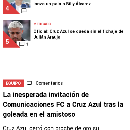
3
ESTADIO
Velázquez le puso fecha al nuevo estadio y
lanzó un palo a Billy Álvarez
4
MERCADO
Oficial: Cruz Azul se queda sin el fichaje de
Julián Araujo
5
1
Comentarios
EQUIPO
La inesperada invitación de