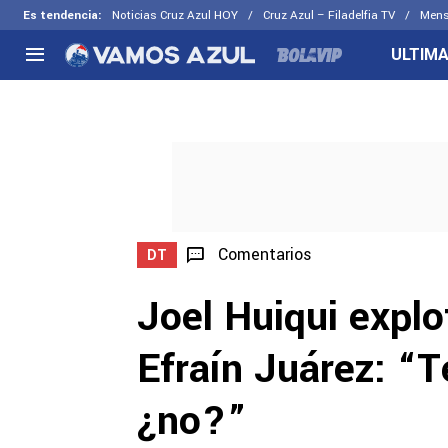
Es tendencia
:
Noticias Cruz Azul HOY
Cruz Azul – Filadelfia TV
Mens
ULTIMA
NACIONAL
FUERA DE LA LIGA
LOS OTR
Liga MX
Concachampions
Futbol F
Apertura 2026
Leagues Cup
Fuerzas 
Más noticias
EX Cruz Azul
Cruz Azul
Selección Mexicana
Comentarios
DT
Joel Huiqui explo
Efraín Juárez: “T
¿no?”