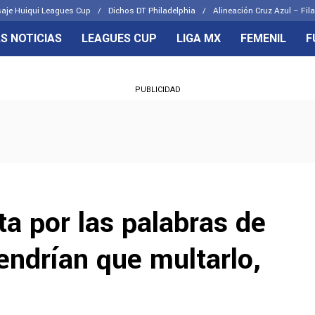
aje Huiqui Leagues Cup
Dichos DT Philadelphia
Alineación Cruz Azul – Fila
S NOTICIAS
LEAGUES CUP
LIGA MX
FEMENIL
F
OS FRENTES
CELESTES
PUBLICIDAD
emenil
Joel Huiqui
Básicas
Erik Lira
 Hidalgo
Charly Rodríguez
ta por las palabras de
endrían que multarlo,