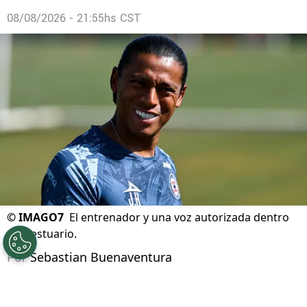
08/08/2026 - 21:55hs CST
©
IMAGO7
El entrenador y una voz autorizada dentro
del vestuario.
Por
Sebastian Buenaventura
Síguenos en Google