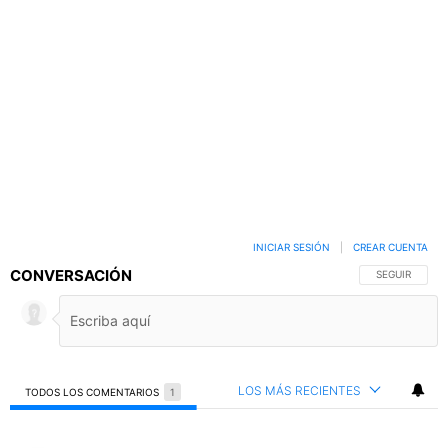
INICIAR SESIÓN
|
CREAR CUENTA
CONVERSACIÓN
SIGA ESTA C
SEGUIR
LOS MÁS RECIENTES
TODOS LOS COMENTARIOS
1
Todos los comentarios
Comentario de LaMáquinita.