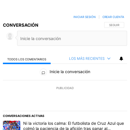
INICIAR SESIÓN
|
CREAR CUENTA
CONVERSACIÓN
SIGA ESTA C
SEGUIR
LOS MÁS RECIENTES
TODOS LOS COMENTARIOS
Todos los comentarios
Inicie la conversación
PUBLICIDAD
CONVERSACIONES ACTIVAS
Este listado muestra los artículos con más comentarios en los último
Un artículo de tendencia con el título "Ni la victoria los calma: El 
Ni la victoria los calma: El futbolista de Cruz Azul que
colmó la paciencia de la afición tras ganar al