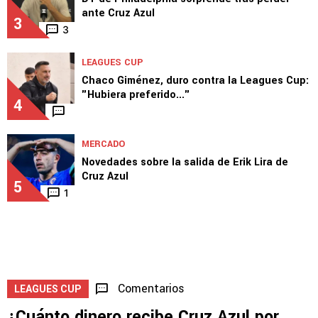
ante Cruz Azul
3
3
LEAGUES CUP
Chaco Giménez, duro contra la Leagues Cup:
"Hubiera preferido..."
4
MERCADO
Novedades sobre la salida de Erik Lira de
Cruz Azul
5
1
Comentarios
LEAGUES CUP
¿Cuánto dinero recibe Cruz Azul por