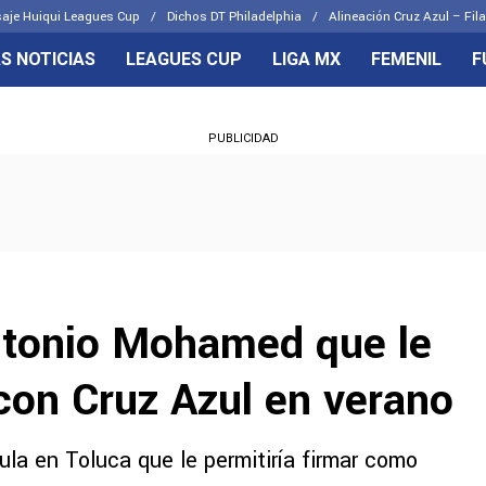
aje Huiqui Leagues Cup
Dichos DT Philadelphia
Alineación Cruz Azul – Fila
S NOTICIAS
LEAGUES CUP
LIGA MX
FEMENIL
F
OS FRENTES
CELESTES
PUBLICIDAD
emenil
Joel Huiqui
Básicas
Erik Lira
 Hidalgo
Charly Rodríguez
ntonio Mohamed que le
 con Cruz Azul en verano
a en Toluca que le permitiría firmar como