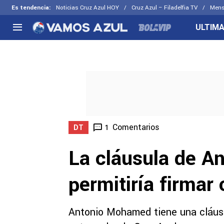
Es tendencia
:
Noticias Cruz Azul HOY
Cruz Azul – Filadelfia TV
Mens
ULTIMA
NACIONAL
FUERA DE LA LIGA
LOS OTR
Liga MX
Concachampions
Futbol F
Apertura 2026
Leagues Cup
Fuerzas 
Más noticias
EX Cruz Azul
Cruz Azul
Selección Mexicana
Comentarios
1
DT
La cláusula de A
permitiría firmar
Antonio Mohamed tiene una cláusul