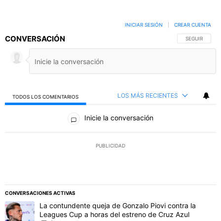
INICIAR SESIÓN
|
CREAR CUENTA
CONVERSACIÓN
SIGA ESTA C
SEGUIR
LOS MÁS RECIENTES
TODOS LOS COMENTARIOS
Todos los comentarios
Inicie la conversación
PUBLICIDAD
CONVERSACIONES ACTIVAS
Este listado muestra los artículos con más comentarios en los último
Un artículo de tendencia con el título "La contundente queja de Go
La contundente queja de Gonzalo Piovi contra la
Leagues Cup a horas del estreno de Cruz Azul