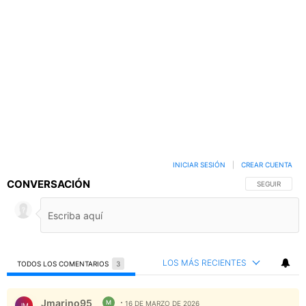
INICIAR SESIÓN
|
CREAR CUENTA
CONVERSACIÓN
SIGA ESTA C
SEGUIR
LOS MÁS RECIENTES
TODOS LOS COMENTARIOS
3
Todos los comentarios
Comentario de Jmarino95.
Jmarino95
M
16 DE MARZO DE 2026
JM