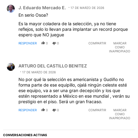
Comentario de J. Eduardo Mercado E..
J. Eduardo Mercado E.
17 DE MARZO DE 2026
En serio Osoa?
Es la mayor coladera de la selección, ya no tiene
reflejos, solo lo llevan para implantar un record porque
espero que NO juegue
RESPONDER
0
0
COMPARTIR
MARCAR
COMO
INAPROPIADO
Comentario de ARTURO DEL CASTILLO BENITEZ.
ARTURO DEL CASTILLO BENITEZ
17 DE MARZO DE 2026
No por qué la selección es americanista y Gudiño no
forma parte de ese equipillo, ojalá ningún celeste esté
ese equipo, va a ser una gran decepción y los que
estén representado a México en ese mundial , verán su
prestigio en el piso. Será un gran fracaso.
RESPONDER
0
0
COMPARTIR
MARCAR
COMO
INAPROPIADO
CONVERSACIONES ACTIVAS