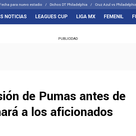
Fecha para nuevo estadio
Dichos DT Philadelphia
Cruz Azul vs Philadelphia
S NOTICIAS
LEAGUES CUP
LIGA MX
FEMENIL
F
OS FRENTES
CELESTES
PUBLICIDAD
emenil
Joel Huiqui
Básicas
Erik Lira
 Hidalgo
Charly Rodríguez
sión de Pumas antes de
nará a los aficionados