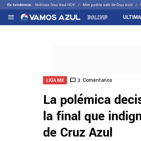
Es tendencia
:
Noticias Cruz Azul HOY
Mier podría salir de Cruz Azul
ULTIMA
NACIONAL
FUERA DE LA LIGA
LOS OTR
Liga MX
Concachampions
Futbol F
Apertura 2026
Leagues Cup
Fuerzas 
Más noticias
EX Cruz Azul
Cruz Azul
Selección Mexicana
Comentarios
3
LIGA MX
La polémica deci
la final que indig
de Cruz Azul