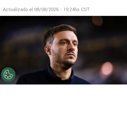
Actualizado el
08/08/2026 - 19:24hs CST
©
Getty Images
Martín Anselmi sigue armando su
equipo en España.
Por
Ivan Zirulnik
Síguenos en Google