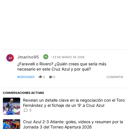
Comentario de Jmarino95.
Jmarino95
M
23 DE MARZO DE 2026
JM
¿Faravelli o Rivero? ¿Quién crees que sería más
necesario en este Cruz Azul y por qué?
RESPONDER
0
0
COMPARTIR
CONVERSACIONES ACTIVAS
Este listado muestra los artículos con más comentarios en los último
Un artículo de tendencia con el título "Revelan un detalle clave en 
Revelan un detalle clave en la negociación con el Toro
Fernández y el fichaje de un '9' a Cruz Azul
5
Un artículo de tendencia con el título "Cruz Azul 2-3 Atlante: gol
Cruz Azul 2-3 Atlante: goles, videos y resumen por la
Jornada 3 del Torneo Apertura 2026