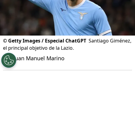
©
Getty Images / Especial ChatGPT
Santiago Giménez,
el principal objetivo de la Lazio.
Por
Juan Manuel Marino
Síguenos en Google
La situación de mercado de
Santiago Giménez
,
ex jugador de Cruz Azul, ha sido una de las
grandes novelas de futbolistas mexicanos en
este verano. El delantero mexicano tiene todos