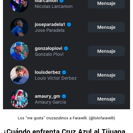
Los “me gusta” cruzazulinos a Faravelli. (@lolofaravelli)
¿Cuándo enfrenta Cruz Azul al Tijuana