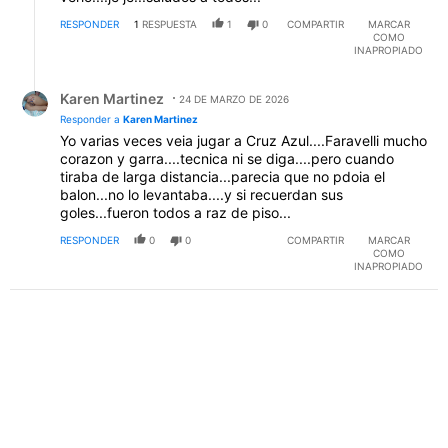
RESPONDER
1
RESPUESTA
1
0
COMPARTIR
MARCAR
COMO
INAPROPIADO
Respuesta de Karen Martinez.
Karen Martinez
24 DE MARZO DE 2026
Responder a
Karen Martinez
Yo varias veces veia jugar a Cruz Azul....Faravelli mucho
corazon y garra....tecnica ni se diga....pero cuando
tiraba de larga distancia...parecia que no pdoia el
balon...no lo levantaba....y si recuerdan sus
goles...fueron todos a raz de piso...
RESPONDER
0
0
COMPARTIR
MARCAR
COMO
INAPROPIADO
PUBLICIDAD