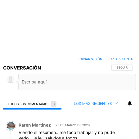
INICIAR SESIÓN
|
CREAR CUENTA
CONVERSACIÓN
SIGA ESTA C
SEGUIR
LOS MÁS RECIENTES
TODOS LOS COMENTARIOS
3
Todos los comentarios
Comentario de Karen Martinez.
Karen Martinez
23 DE MARZO DE 2026
Viendo el resumen...me toco trabajar y no pude
verlo....je je...saludos a todos...