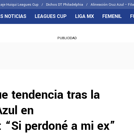
aje Huiqui Leagues Cup
Dichos DT Philadelphia
Alineación Cruz Azul – Fila
S NOTICIAS
LEAGUES CUP
LIGA MX
FEMENIL
F
OS FRENTES
CELESTES
PUBLICIDAD
emenil
Joel Huiqui
Básicas
Erik Lira
 Hidalgo
Charly Rodríguez
e tendencia tras la
Azul en
“Si perdoné a mi ex”