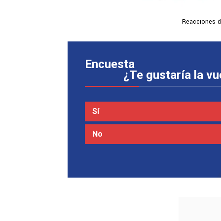
Reacciones d
Encuesta
¿Te gustaría la vu
Sí
No