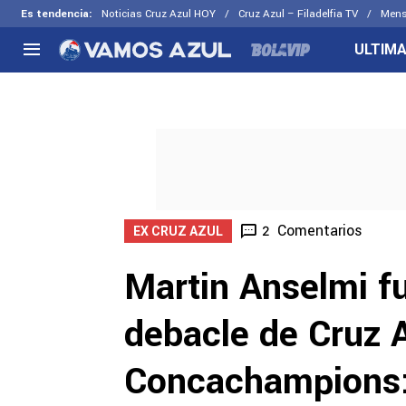
Es tendencia
:
Noticias Cruz Azul HOY
Cruz Azul – Filadelfia TV
Mens
ULTIMA
NACIONAL
FUERA DE LA LIGA
LOS OTR
Liga MX
Concachampions
Futbol F
Apertura 2026
Leagues Cup
Fuerzas 
Más noticias
EX Cruz Azul
Cruz Azul
Selección Mexicana
Comentarios
2
EX CRUZ AZUL
Martin Anselmi fu
debacle de Cruz 
Concachampions: 