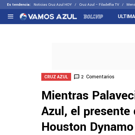
Es tendencia
:
Noticias Cruz Azul HOY
Cruz Azul – Filadelfia TV
Mens
ULTIMA
NACIONAL
FUERA DE LA LIGA
LOS OTR
Liga MX
Concachampions
Futbol F
Apertura 2026
Leagues Cup
Fuerzas 
Más noticias
EX Cruz Azul
Cruz Azul
Selección Mexicana
Comentarios
2
CRUZ AZUL
Mientras Palaveci
Azul, el present
Houston Dynamo