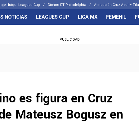
aje Huiqui Leagues Cup
Dichos DT Philadelphia
Alineación Cruz Azul – Fila
S NOTICIAS
LEAGUES CUP
LIGA MX
FEMENIL
F
OS FRENTES
CELESTES
PUBLICIDAD
emenil
Joel Huiqui
Básicas
Erik Lira
 Hidalgo
Charly Rodríguez
no es figura en Cruz
e de Mateusz Bogusz en