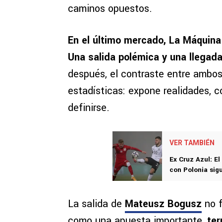
caminos opuestos.
En el último mercado, La Máquin
Una salida polémica y una llegad
después, el contraste entre ambo
estadísticas: expone realidades, 
definirse.
VER TAMBIÉN
Ex Cruz Azul: E
con Polonia sig
La salida de
Mateusz Bogusz
no f
como una apuesta importante,
ter