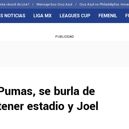
nta récord de Lira?
Mensaje bus Cruz Azul
Cruz Azul vs Philadelphia: Hora
S NOTICIAS
LIGA MX
LEAGUES CUP
FEMENIL
F
OS FRENTES
CELESTES
PUBLICIDAD
emenil
Joel Huiqui
Básicas
Erik Lira
 Hidalgo
Charly Rodríguez
 Pumas, se burla de
tener estadio y Joel