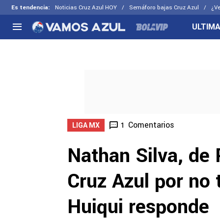
Es tendencia
:
Noticias Cruz Azul HOY
Semáforo bajas Cruz Azul
¿Ve
ULTIMA
NACIONAL
FUERA DE LA LIGA
LOS OTR
Liga MX
Concachampions
Futbol F
Apertura 2026
Leagues Cup
Fuerzas 
Más noticias
EX Cruz Azul
Cruz Azul
Selección Mexicana
Comentarios
1
LIGA MX
Nathan Silva, de
Cruz Azul por no 
Huiqui responde