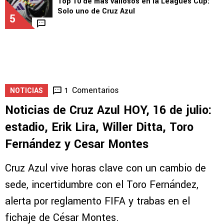
4
1
LEAGUES CUP
Top 10 de más valiosos en la Leagues Cup:
Solo uno de Cruz Azul
5
Comentarios
1
NOTICIAS
Noticias de Cruz Azul HOY, 16 de julio:
estadio, Erik Lira, Willer Ditta, Toro
Fernández y Cesar Montes
Cruz Azul vive horas clave con un cambio de