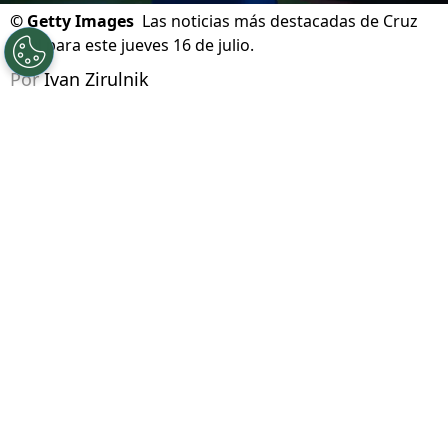
©
Getty Images
Las noticias más destacadas de Cruz
Azul para este jueves 16 de julio.
Por
Ivan Zirulnik
Síguenos en Google
Un nuevo día amanece en La Noria y, como ha
sido costumbre, las novedades no dejan de
sacudir a Cruz Azul. En plena cuenta regresiva
para el
Apertura 2026
,
La Máquina enfrentaba
un escenario inesperado fuera del campo: la