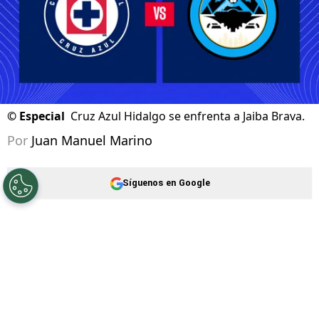
©
Especial
Cruz Azul Hidalgo se enfrenta a Jaiba Brava.
Por
Juan Manuel Marino
Síguenos en Google
Cruz Azul Hidalgo
sigue su camino en el
Torneo Apertura 2026
de la
Liga de Expansión
MX
. El equipo dirigido por Esteban Landazábal
buscará la primera victoria de su regreso al