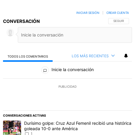
INICIAR SESIÓN
|
CREAR CUENTA
CONVERSACIÓN
SIGA ESTA C
SEGUIR
LOS MÁS RECIENTES
TODOS LOS COMENTARIOS
Todos los comentarios
Inicie la conversación
PUBLICIDAD
CONVERSACIONES ACTIVAS
Este listado muestra los artículos con más comentarios en los último
Un artículo de tendencia con el título "Durísimo golpe: Cruz Azul F
Durísimo golpe: Cruz Azul Femenil recibió una histórica
goleada 10-0 ante América
1