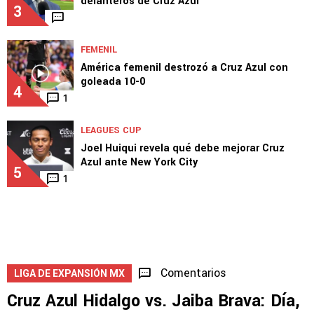
delanteros de Cruz Azul
3
FEMENIL
América femenil destrozó a Cruz Azul con
goleada 10-0
4
1
LEAGUES CUP
Joel Huiqui revela qué debe mejorar Cruz
Azul ante New York City
5
1
Comentarios
LIGA DE EXPANSIÓN MX
Cruz Azul Hidalgo vs. Jaiba Brava: Día,