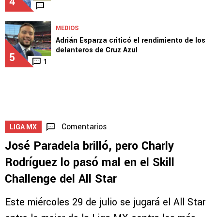
EQUIPO
Joel Huiqui reveló las 3 claves
inquebrantables para ganar con Cruz Azul
4
MEDIOS
Adrián Esparza criticó el rendimiento de los
delanteros de Cruz Azul
5
1
Comentarios
LIGA MX
José Paradela brilló, pero Charly
Rodríguez lo pasó mal en el Skill