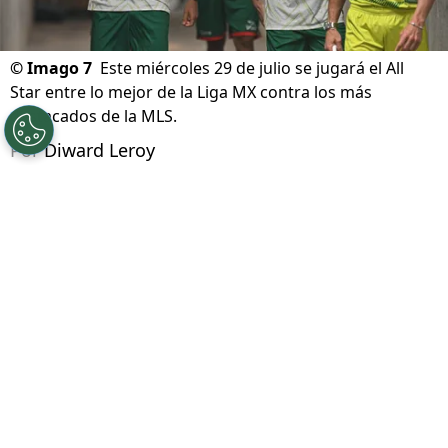
©
Imago 7
Este miércoles 29 de julio se jugará el All
Star entre lo mejor de la Liga MX contra los más
destacados de la MLS.
Por
Diward Leroy
Síguenos en Google
A un día de jugarse el All Star entre la Liga
MX y la MLS se llevó a cabo el Skill Challenge
,
una serie de retos que ponen a prueba las