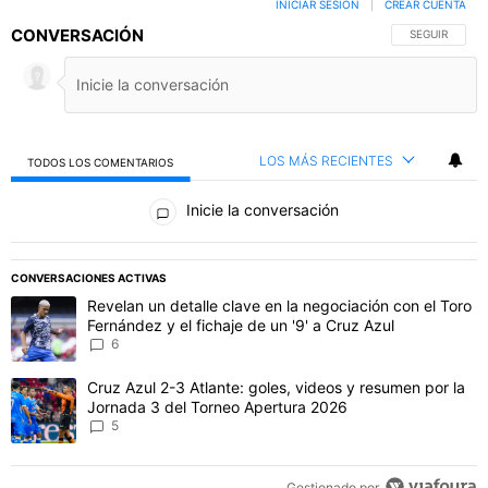
INICIAR SESIÓN
|
CREAR CUENTA
CONVERSACIÓN
SIGA ESTA C
SEGUIR
LOS MÁS RECIENTES
TODOS LOS COMENTARIOS
Todos los comentarios
Inicie la conversación
PUBLICIDAD
CONVERSACIONES ACTIVAS
Este listado muestra los artículos con más comentarios en los último
Un artículo de tendencia con el título "Revelan un detalle clave en 
Revelan un detalle clave en la negociación con el Toro
Fernández y el fichaje de un '9' a Cruz Azul
6
Un artículo de tendencia con el título "Cruz Azul 2-3 Atlante: gol
Cruz Azul 2-3 Atlante: goles, videos y resumen por la