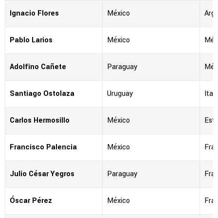
Ignacio Flores
México
Arg
Pablo Larios
México
Méx
Adolfino Cañete
Paraguay
Méx
Santiago Ostolaza
Uruguay
Ital
Carlos Hermosillo
México
Est
Francisco Palencia
México
Fra
Julio César Yegros
Paraguay
Fra
Óscar Pérez
México
Fra