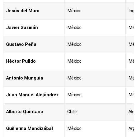
Jesús del Muro
México
Ingl
Javier Guzmán
México
Méx
Gustavo Peña
México
Méx
Héctor Pulido
México
Méx
Antonio Munguía
México
Méx
Juan Manuel Alejándrez
México
Méx
Alberto Quintano
Chile
Ale
Guillermo Mendizábal
México
Arg