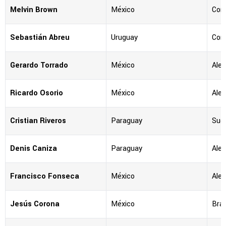
Melvin Brown
México
Cor
Sebastián Abreu
Uruguay
Cor
Gerardo Torrado
México
Alem
Ricardo Osorio
México
Ale
Cristian Riveros
Paraguay
Sud
Denis Caniza
Paraguay
Ale
Francisco Fonseca
México
Ale
Jesús Corona
México
Bras