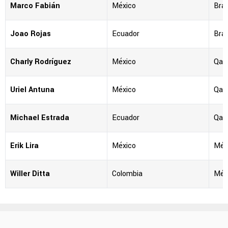
Marco Fabián
México
Bras
Joao Rojas
Ecuador
Bras
Charly Rodríguez
México
Qat
Uriel Antuna
México
Qat
Michael Estrada
Ecuador
Qat
Erik Lira
México
Méx
Willer Ditta
Colombia
Méx