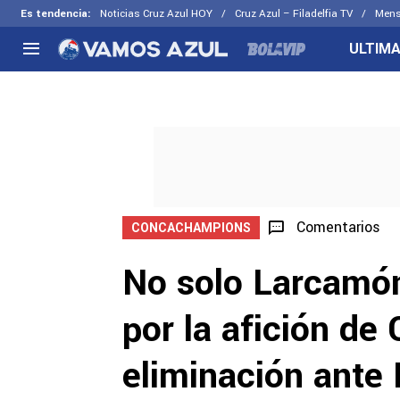
Es tendencia
:
Noticias Cruz Azul HOY
Cruz Azul – Filadelfia TV
Mens
ULTIMA
NACIONAL
FUERA DE LA LIGA
LOS OTR
Liga MX
Concachampions
Futbol F
Apertura 2026
Leagues Cup
Fuerzas 
Más noticias
EX Cruz Azul
Cruz Azul
Selección Mexicana
Comentarios
CONCACHAMPIONS
No solo Larcamón
por la afición de 
eliminación ante