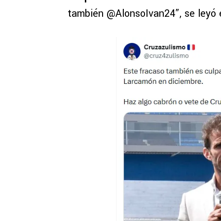
también @AlonsoIvan24”, se leyó e