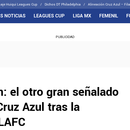
aje Huiqui Leagues Cup
Dichos DT Philadelphia
Alineación Cruz Azul – Fila
S NOTICIAS
LEAGUES CUP
LIGA MX
FEMENIL
F
OS FRENTES
CELESTES
PUBLICIDAD
emenil
Joel Huiqui
Básicas
Erik Lira
 Hidalgo
Charly Rodríguez
: el otro gran señalado
Cruz Azul tras la
 LAFC