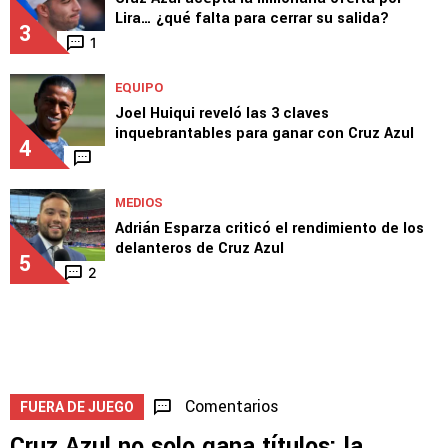
2
MERCADO
Cruz Azul acepta la millonaria oferta por
Lira… ¿qué falta para cerrar su salida?
3
1
EQUIPO
Joel Huiqui reveló las 3 claves
inquebrantables para ganar con Cruz Azul
4
MEDIOS
Adrián Esparza criticó el rendimiento de los
delanteros de Cruz Azul
5
2