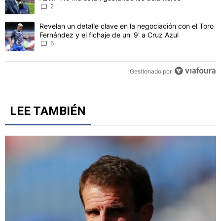
CONVERSACIONES ACTIVAS
Este listado muestra los artículos con más comentarios en los último
Un artículo de tendencia con el título "Adrián Esparza señaló el p
Adrián Esparza señaló el punto más débil de Cruz
Azul: "No me están gustando los delanteros"
2
Un artículo de tendencia con el título "Revelan un detalle clave en 
Revelan un detalle clave en la negociación con el Toro
Fernández y el fichaje de un '9' a Cruz Azul
6
Gestionado por
LEE TAMBIÉN