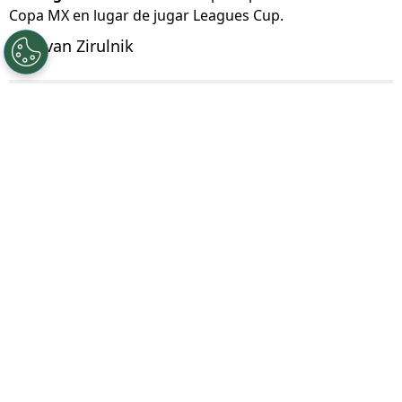
Copa MX en lugar de jugar Leagues Cup.
Por
Ivan Zirulnik
Síguenos en Google
La
Leagues Cup 2026
volvió a encender una
discusión que crece partido a partido
.
Mientras busca consolidarse como
espectáculo internacional entre la Liga MX y la
MLS,
cada vez son más las voces que
cuestionan su formato
. No se trata solo de
resultados, sino de condiciones: viajes, localías
y una sensación de desventaja que empieza a