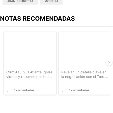
JUAN BRUNETTA
MORELIA
NOTAS RECOMENDADAS
Este listado muestra los artículos con más comentarios en los últimos
Un artículo de tendencia con el título "Cruz Azul 2-3 Atlante: go
Un artículo de tendencia con el t
Cruz Azul 2-3 Atlante: goles,
Revelan un detalle clave en
videos y resumen por la J...
la negociación con el Toro ...
5 comentarios
5 comentarios
PUBLICIDAD