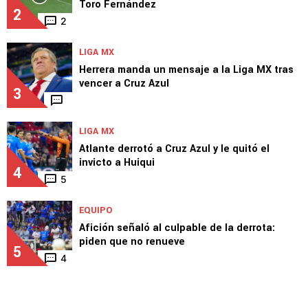
Toro Fernández
2
2
LIGA MX
Herrera manda un mensaje a la Liga MX tras
vencer a Cruz Azul
3
LIGA MX
Atlante derrotó a Cruz Azul y le quitó el
invicto a Huiqui
4
5
EQUIPO
Afición señaló al culpable de la derrota:
piden que no renueve
5
4