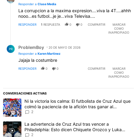
Responder a
Clase Media
La corrupcion a la maxima expresion....viva la 4T....ahhh
nooo...es futbol...je je...viva Televisa....
RESPONDER
1
RESPUESTA
0
0
COMPARTIR
MARCAR
COMO
INAPROPIADO
Respuesta de ProblemBoy.
ProblemBoy
20 DE MAYO DE 2026
PR
Responder a
Karen Martinez
Jajaja la costumbre
RESPONDER
0
0
COMPARTIR
MARCAR
COMO
INAPROPIADO
CONVERSACIONES ACTIVAS
Este listado muestra los artículos con más comentarios en los último
Un artículo de tendencia con el título "Ni la victoria los calma: El 
Ni la victoria los calma: El futbolista de Cruz Azul que
colmó la paciencia de la afición tras ganar al
Philadelphia
2
Un artículo de tendencia con el título "La advertencia de Cruz Azu
La advertencia de Cruz Azul tras vencer a
Philadelphia: Esto dicen Chiquete Orozco y Luka
Romero
2