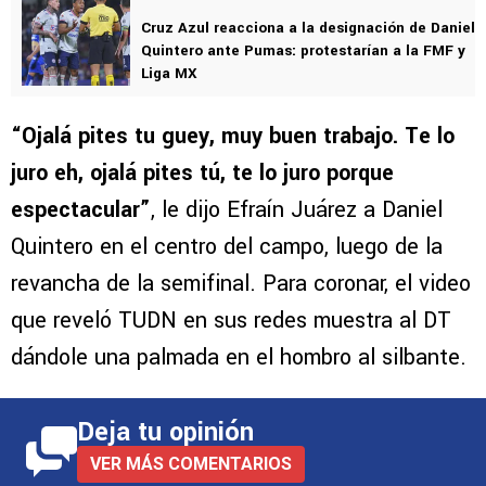
Cruz Azul reacciona a la designación de Daniel
Quintero ante Pumas: protestarían a la FMF y
Liga MX
“Ojalá pites tu guey, muy buen trabajo. Te lo
juro eh, ojalá pites tú, te lo juro porque
espectacular”
, le dijo Efraín Juárez a Daniel
Quintero en el centro del campo, luego de la
revancha de la semifinal. Para coronar, el video
que reveló TUDN en sus redes muestra al DT
dándole una palmada en el hombro al silbante.
Deja tu opinión
VER MÁS COMENTARIOS