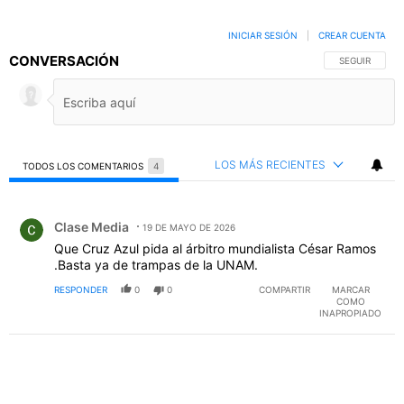
INICIAR SESIÓN
|
CREAR CUENTA
CONVERSACIÓN
SIGA ESTA C
SEGUIR
LOS MÁS RECIENTES
TODOS LOS COMENTARIOS
4
Todos los comentarios
Comentario de Clase Media.
Clase Media
19 DE MAYO DE 2026
Que Cruz Azul pida al árbitro mundialista César Ramos
.Basta ya de trampas de la UNAM.
RESPONDER
0
0
COMPARTIR
MARCAR
COMO
INAPROPIADO