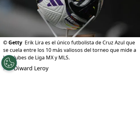
©
Getty
Erik Lira es el único futbolista de Cruz Azul que
se cuela entre los 10 más valiosos del torneo que mide a
los clubes de Liga MX y MLS.
Por
Diward Leroy
Síguenos en Google
Cruz Azul debuta este jueves 6 de agosto en
la Leagues Cup 2026 cuando se mida al
Phipadelphia Union
desde el
Subaru Park
a