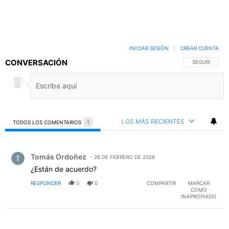
INICIAR SESIÓN
|
CREAR CUENTA
CONVERSACIÓN
SIGA ESTA C
SEGUIR
LOS MÁS RECIENTES
TODOS LOS COMENTARIOS
1
Todos los comentarios
Comentario de Tomás Ordoñez.
Tomás Ordoñez
26 DE FEBRERO DE 2026
¿Están de acuerdo?
RESPONDER
0
0
COMPARTIR
MARCAR
COMO
INAPROPIADO