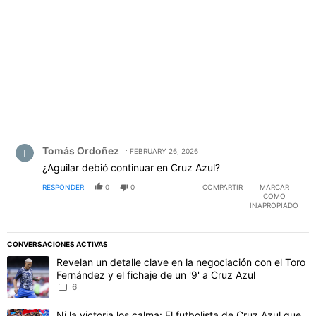
PUBLICIDAD
Comentario de Tomás Ordoñez.
Tomás Ordoñez
FEBRUARY 26, 2026
¿Aguilar debió continuar en Cruz Azul?
RESPONDER
0
0
COMPARTIR
MARCAR
COMO
INAPROPIADO
CONVERSACIONES ACTIVAS
Este listado muestra los artículos con más comentarios en los último
Un artículo de tendencia con el título "Revelan un detalle clave en 
Revelan un detalle clave en la negociación con el Toro
Fernández y el fichaje de un '9' a Cruz Azul
6
Un artículo de tendencia con el título "Ni la victoria los calma: El 
Ni la victoria los calma: El futbolista de Cruz Azul que