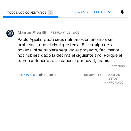
LOS MÁS RECIENTES
TODOS LOS COMENTARIOS
2
Todos los comentarios
Comentario de ManuelAlva88.
ManuelAlva88
FEBRUARY 26, 2026
Pablo Aguilar pudo seguir almenos un año mas sin
problema , con el nivel que tenia. Ese equipo de la
novena, si se hubiera seguido el proyecto, facilmente
nos hubiera dado la decima el siguiente año. Porque el
torneo anterior que se cancelo por covid, eramos
candidatos al titulo, super lideres y la ultima jornada se
Leer mas
le gano al america siendo superiores, luego llega la
RESPONDER
1
0
COMPARTIR
MARCAR
novena, no habia equipo que pudiera contra ese 11.
COMO
EDITADO
INAPROPIADO