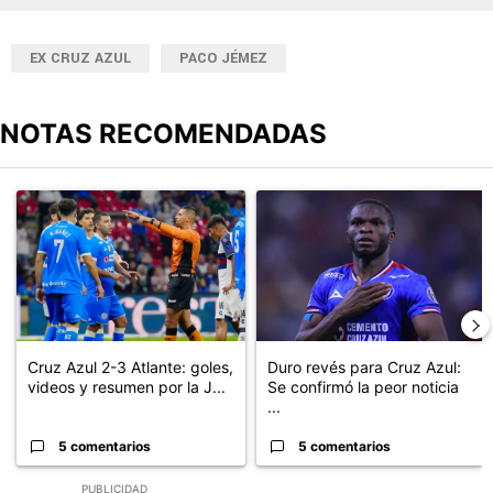
EX CRUZ AZUL
PACO JÉMEZ
NOTAS RECOMENDADAS
Este listado muestra los artículos con más comentarios en los últimos
Un artículo de tendencia con el título "Cruz Azul 2-3 Atlante: go
Un artículo de tendencia con el t
Cruz Azul 2-3 Atlante: goles,
Duro revés para Cruz Azul:
videos y resumen por la J...
Se confirmó la peor noticia
...
5 comentarios
5 comentarios
PUBLICIDAD