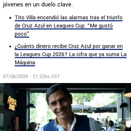
El exdelantero valoró la capacidad de La
Máquina para sostener el resultado como
visitante y destacó el rodaje que recibieron los
jóvenes en un duelo clave.
Tito Villa encendió las alarmas tras el triunfo
de Cruz Azul en Leagues Cup: “Me gustó
poco”
¿Cuánto dinero recibe Cruz Azul por ganar en
la Leagues Cup 2026? La cifra que ya suma La
Máquina
07/08/2026 - 21:32hs CST