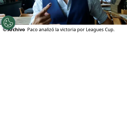
©
Archivo
Paco analizó la victoria por Leagues Cup.
Por
Sebastian Buenaventura
Síguenos en Google
Buen
triunfo de Cruz Azul ante Philadelphia
Union
por la Jornada 1 de la
Leagues Cup
2026
. No fue una victoria más para los de Joel