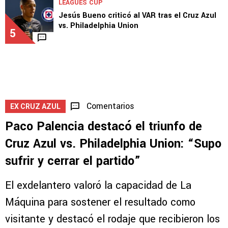
Chiquete y Luka Romero lanzan un aviso tras
el triunfo de Cruz Azul
4
2
LEAGUES CUP
Jesús Bueno criticó al VAR tras el Cruz Azul
vs. Philadelphia Union
5
Comentarios
EX CRUZ AZUL
Paco Palencia destacó el triunfo de
Cruz Azul vs. Philadelphia Union: “Supo
sufrir y cerrar el partido”