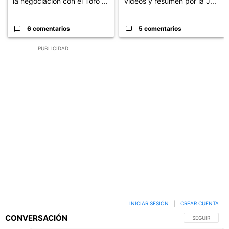
la negociación con el Toro ...
videos y resumen por la J...
6 comentarios
5 comentarios
PUBLICIDAD
INICIAR SESIÓN
|
CREAR CUENTA
CONVERSACIÓN
SIGA ESTA C
SEGUIR