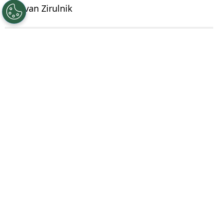
Por
Ivan Zirulnik
Síguenos en Google
La
Leagues Cup 2026
volvió a encender una
discusión que crece partido a partido
.
Mientras busca consolidarse como
espectáculo internacional entre la Liga MX y la
MLS,
cada vez son más las voces que
cuestionan su formato
. No se trata solo de
resultados, sino de condiciones: viajes, localías
y una sensación de desventaja que empieza a
incomodar en el fútbol mexicano.