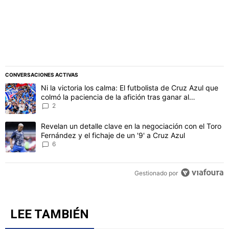
CONVERSACIONES ACTIVAS
Este listado muestra los artículos con más comentarios en los último
Un artículo de tendencia con el título "Ni la victoria los calma: El 
Ni la victoria los calma: El futbolista de Cruz Azul que
colmó la paciencia de la afición tras ganar al
Philadelphia
2
Un artículo de tendencia con el título "Revelan un detalle clave en 
Revelan un detalle clave en la negociación con el Toro
Fernández y el fichaje de un '9' a Cruz Azul
6
Gestionado por
LEE TAMBIÉN