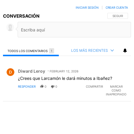
INICIAR SESIÓN
|
CREAR CUENTA
CONVERSACIÓN
SIGA ESTA C
SEGUIR
LOS MÁS RECIENTES
TODOS LOS COMENTARIOS
1
Todos los comentarios
Comentario de Diward Leroy.
Diward Leroy
FEBRUARY 12, 2026
¿Crees que Larcamón le dará minutos a Ibañez?
RESPONDER
0
0
COMPARTIR
MARCAR
COMO
INAPROPIADO