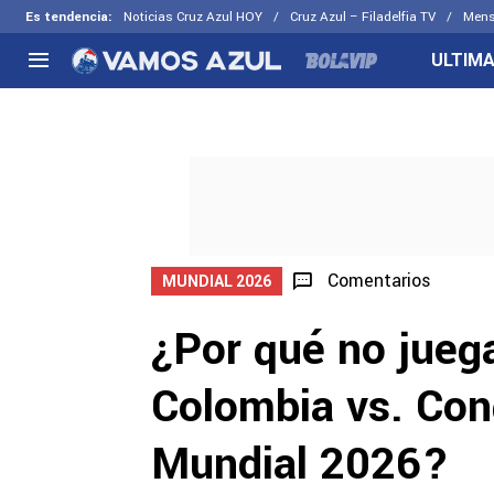
Es tendencia
:
Noticias Cruz Azul HOY
Cruz Azul – Filadelfia TV
Mens
ULTIMA
NACIONAL
FUERA DE LA LIGA
LOS OTR
Liga MX
Concachampions
Futbol F
Apertura 2026
Leagues Cup
Fuerzas 
Más noticias
EX Cruz Azul
Cruz Azul
Selección Mexicana
Comentarios
MUNDIAL 2026
¿Por qué no juega
Colombia vs. Con
Mundial 2026?