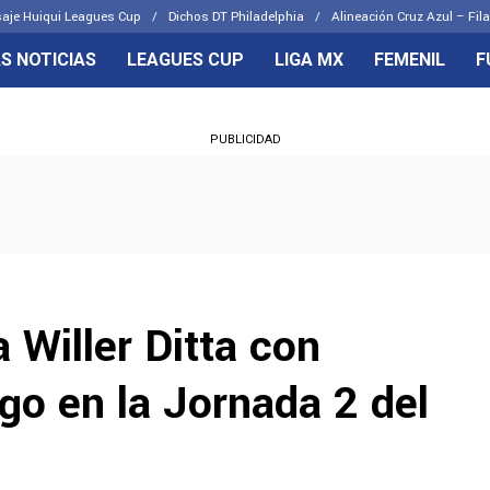
aje Huiqui Leagues Cup
Dichos DT Philadelphia
Alineación Cruz Azul – Fila
S NOTICIAS
LEAGUES CUP
LIGA MX
FEMENIL
F
OS FRENTES
CELESTES
PUBLICIDAD
emenil
Joel Huiqui
Básicas
Erik Lira
 Hidalgo
Charly Rodríguez
 Willer Ditta con
go en la Jornada 2 del