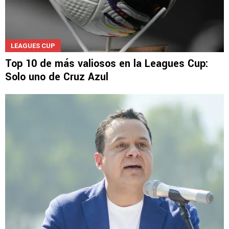
LEAGUES CUP
Top 10 de más valiosos en la Leagues Cup:
Solo uno de Cruz Azul