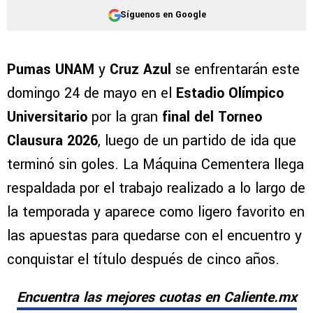
Síguenos en Google
Pumas UNAM
y
Cruz Azul
se enfrentarán este
domingo 24 de mayo en el
Estadio Olímpico
Universitario
por la gran
final del Torneo
Clausura 2026
, luego de un partido de ida que
terminó sin goles. La Máquina Cementera llega
respaldada por el trabajo realizado a lo largo de
la temporada y aparece como ligero favorito en
las apuestas para quedarse con el encuentro y
conquistar el título después de cinco años.
Encuentra las mejores cuotas en Caliente.mx