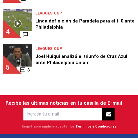
MERCADO
Guiño de Brunetta a Cruz Azul: "Estoy a
disposición"
3
1
LEAGUES CUP
Linda definición de Paradela para el 1-0 ante
Philadelphia
4
LEAGUES CUP
Joel Huiqui analizó el triunfo de Cruz Azul
ante Philadelphia Union
5
3
Recibe las últimas noticias en tu casilla de E-mail