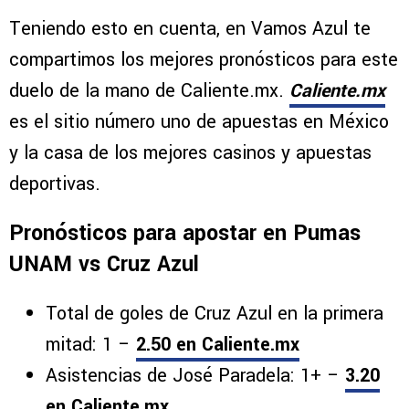
Teniendo esto en cuenta, en Vamos Azul te
compartimos los mejores pronósticos para este
duelo de la mano de Caliente.mx.
Caliente.mx
es el sitio número uno de apuestas en México
y la casa de los mejores casinos y apuestas
deportivas.
Pronósticos para apostar en Pumas
UNAM vs Cruz Azul
Total de goles de Cruz Azul en la primera
mitad: 1 –
2.50 en Caliente.mx
Asistencias de José Paradela: 1+ –
3.20
en Caliente.mx