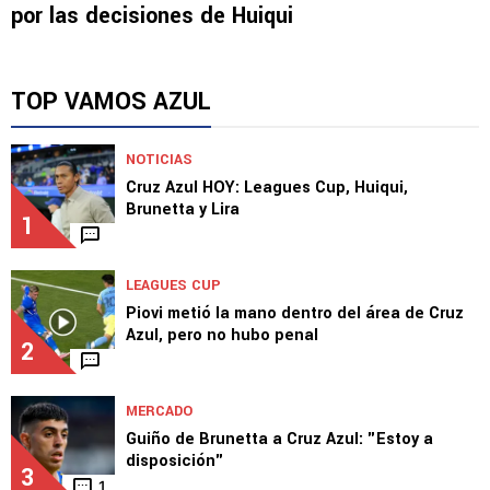
NOTICIAS
Reportan que Mier podría salir de Cruz Azul
por las decisiones de Huiqui
TOP VAMOS AZUL
NOTICIAS
Cruz Azul HOY: Leagues Cup, Huiqui,
Brunetta y Lira
1
LEAGUES CUP
Piovi metió la mano dentro del área de Cruz
Azul, pero no hubo penal
2