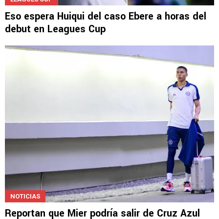
LEAGUES CUP
Eso espera Huiqui del caso Ebere a horas del
debut en Leagues Cup