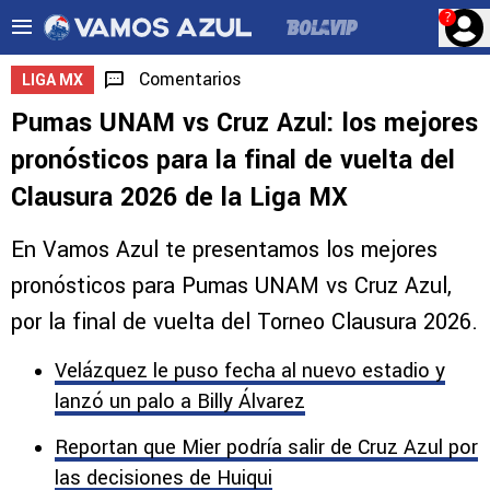
?
Comentarios
LIGA MX
Pumas UNAM vs Cruz Azul: los mejores
pronósticos para la final de vuelta del
Clausura 2026 de la Liga MX
En Vamos Azul te presentamos los mejores
pronósticos para Pumas UNAM vs Cruz Azul,
por la final de vuelta del Torneo Clausura 2026.
Velázquez le puso fecha al nuevo estadio y
lanzó un palo a Billy Álvarez
Reportan que Mier podría salir de Cruz Azul por
las decisiones de Huiqui