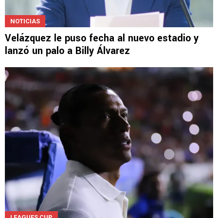
NOTICIAS
Velázquez le puso fecha al nuevo estadio y
lanzó un palo a Billy Álvarez