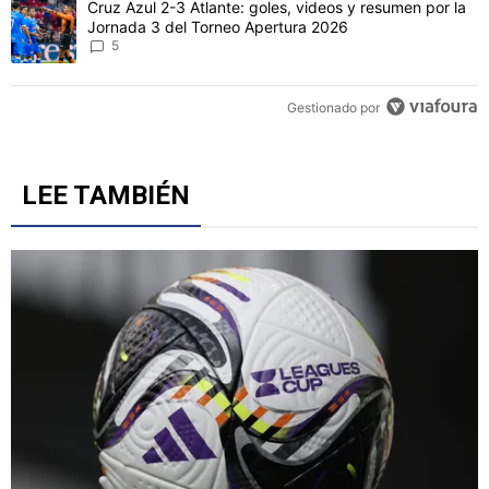
Este listado muestra los artículos con más comentarios en los último
Un artículo de tendencia con el título "Revelan un detalle clave en 
Revelan un detalle clave en la negociación con el Toro
Fernández y el fichaje de un '9' a Cruz Azul
6
Un artículo de tendencia con el título "Cruz Azul 2-3 Atlante: gol
Cruz Azul 2-3 Atlante: goles, videos y resumen por la
Jornada 3 del Torneo Apertura 2026
5
Gestionado por
LEE TAMBIÉN