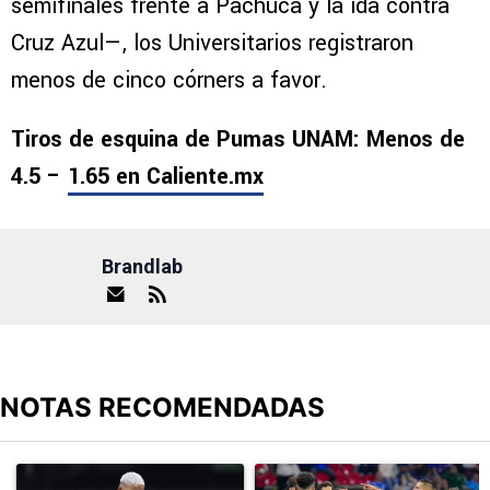
semifinales frente a Pachuca y la ida contra
Cruz Azul—, los Universitarios registraron
menos de cinco córners a favor.
Tiros de esquina de Pumas UNAM: Menos de
4.5 –
1.65 en Caliente.mx
Brandlab
NOTAS RECOMENDADAS
Este listado muestra los artículos con más comentarios en los últimos
Un artículo de tendencia con el título "Revelan un detalle clave en
Un artículo de tendencia con el 