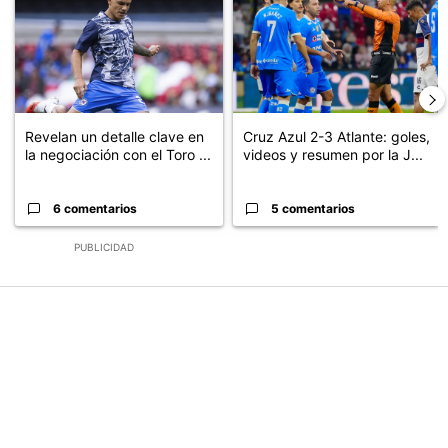
Revelan un detalle clave en
Cruz Azul 2-3 Atlante: goles,
la negociación con el Toro ...
videos y resumen por la J...
6 comentarios
5 comentarios
PUBLICIDAD