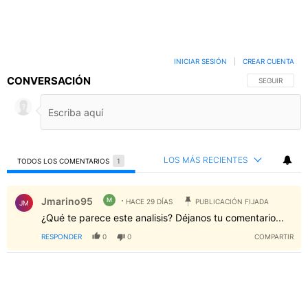
INICIAR SESIÓN
|
CREAR CUENTA
CONVERSACIÓN
SIGA ESTA C
SEGUIR
LOS MÁS RECIENTES
TODOS LOS COMENTARIOS
1
Todos los comentarios
Comentario de Jmarino95.
Jmarino95
M
HACE 29 DÍAS
PUBLICACIÓN FIJADA
JM
¿Qué te parece este analisis? Déjanos tu comentario...
RESPONDER
0
0
COMPARTIR