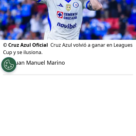
©
Cruz Azul Oficial
Cruz Azul volvió a ganar en Leagues
Cup y se ilusiona.
Por
Juan Manuel Marino
Síguenos en Google
Este domingo 9 de agosto,
Cruz Azul le ganó 2
a 1 a New York City FC
en la cancha del Red
Bull Arena, por la fecha 2 de la primera fase de
la
Leagues Cup
2026. Se trató de la segunda