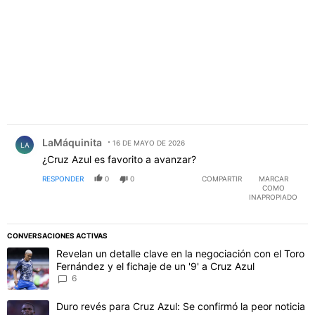
Comentario de LaMáquinita.
LaMáquinita
16 DE MAYO DE 2026
LA
¿Cruz Azul es favorito a avanzar?
RESPONDER
0
0
COMPARTIR
MARCAR
COMO
INAPROPIADO
CONVERSACIONES ACTIVAS
Este listado muestra los artículos con más comentarios en los último
Un artículo de tendencia con el título "Revelan un detalle clave en 
Revelan un detalle clave en la negociación con el Toro
Fernández y el fichaje de un '9' a Cruz Azul
6
Un artículo de tendencia con el título "Duro revés para Cruz Azul: 
Duro revés para Cruz Azul: Se confirmó la peor noticia