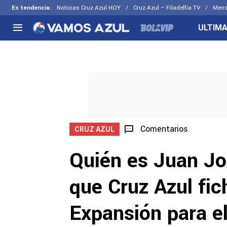
Es tendencia
:
Noticias Cruz Azul HOY
Cruz Azul – Filadelfia TV
Mens
ULTIMA
NACIONAL
FUERA DE LA LIGA
LOS OTR
Liga MX
Concachampions
Futbol F
Apertura 2026
Leagues Cup
Fuerzas 
Más noticias
EX Cruz Azul
Cruz Azul
Selección Mexicana
Comentarios
CRUZ AZUL
Quién es Juan Jo
que Cruz Azul fic
Expansión para e