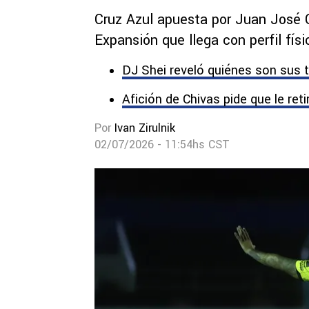
Cruz Azul apuesta por Juan José C
Expansión que llega con perfil fís
DJ Shei reveló quiénes son sus t
Afición de Chivas pide que le ret
Por
Ivan Zirulnik
02/07/2026 - 11:54hs CST