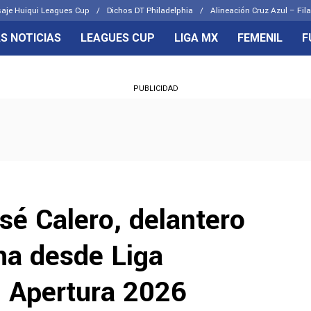
aje Huiqui Leagues Cup
Dichos DT Philadelphia
Alineación Cruz Azul – Fila
S NOTICIAS
LEAGUES CUP
LIGA MX
FEMENIL
F
OS FRENTES
CELESTES
PUBLICIDAD
emenil
Joel Huiqui
Básicas
Erik Lira
 Hidalgo
Charly Rodríguez
sé Calero, delantero
ha desde Liga
l Apertura 2026