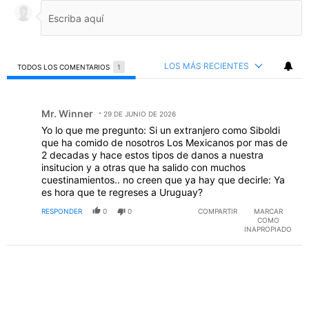
LOS MÁS RECIENTES
TODOS LOS COMENTARIOS
1
Todos los comentarios
Comentario de Mr. Winner.
Mr. Winner
29 DE JUNIO DE 2026
Yo lo que me pregunto: Si un extranjero como Siboldi
que ha comido de nosotros Los Mexicanos por mas de
2 decadas y hace estos tipos de danos a nuestra
insitucion y a otras que ha salido con muchos
cuestinamientos.. no creen que ya hay que decirle: Ya
es hora que te regreses a Uruguay?
RESPONDER
0
0
COMPARTIR
MARCAR
COMO
INAPROPIADO