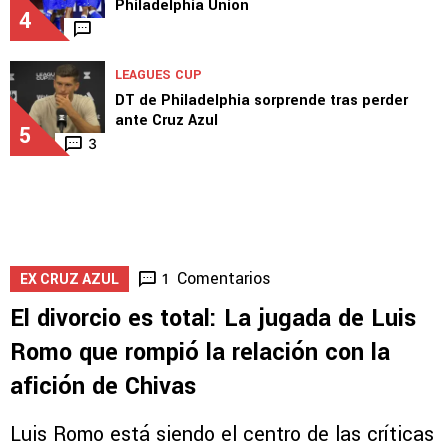
Philadelphia Union
4
LEAGUES CUP
DT de Philadelphia sorprende tras perder
ante Cruz Azul
5
3
Comentarios
1
EX CRUZ AZUL
El divorcio es total: La jugada de Luis
Romo que rompió la relación con la
afición de Chivas
Luis Romo está siendo el centro de las críticas