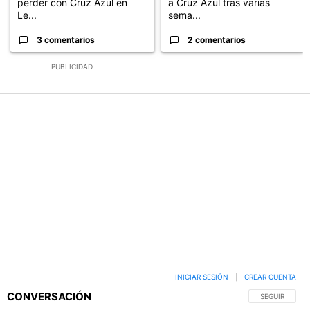
perder con Cruz Azul en
a Cruz Azul tras varias
Le...
sema...
3 comentarios
2 comentarios
PUBLICIDAD
INICIAR SESIÓN
|
CREAR CUENTA
CONVERSACIÓN
SIGA ESTA C
SEGUIR