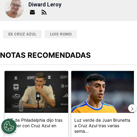
Diward Leroy
EX CRUZ AZUL
LUIS ROMO
NOTAS RECOMENDADAS
Este listado muestra los artículos con más comentarios en los últimos
Un artículo de tendencia con el título "DT de Philadelphia dijo 
Un artículo de tendencia con el 
DT de Philadelphia dijo tras
Luz verde de Juan Brunetta
perder con Cruz Azul en
a Cruz Azul tras varias
Le...
sema...