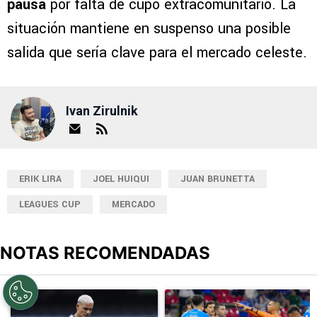
pausa
por falta de cupo extracomunitario. La
situación mantiene en suspenso una posible
salida que sería clave para el mercado celeste.
Ivan Zirulnik
ERIK LIRA
JOEL HUIQUI
JUAN BRUNETTA
LEAGUES CUP
MERCADO
NOTAS RECOMENDADAS
Este listado muestra los artículos con más comentarios en los últimos
Un artículo de tendencia con el título "Revelan un detalle clave en
Un artículo de tendencia con el 