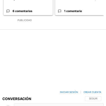
6 comentarios
1 comentario
PUBLICIDAD
INICIAR SESIÓN
|
CREAR CUENTA
CONVERSACIÓN
SIGA ESTA C
SEGUIR