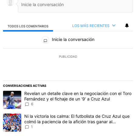
LOS MÁS RECIENTES
TODOS LOS COMENTARIOS
Todos los comentarios
Inicie la conversación
PUBLICIDAD
CONVERSACIONES ACTIVAS
Este listado muestra los artículos con más comentarios en los último
Un artículo de tendencia con el título "Revelan un detalle clave en 
Revelan un detalle clave en la negociación con el Toro
Fernández y el fichaje de un '9' a Cruz Azul
6
Un artículo de tendencia con el título "Ni la victoria los calma: El 
Ni la victoria los calma: El futbolista de Cruz Azul que
colmó la paciencia de la afición tras ganar al
Philadelphia
1