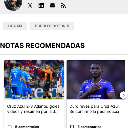
LIGA MX
RODOLFO ROTONDI
NOTAS RECOMENDADAS
Este listado muestra los artículos con más comentarios en los últimos
Un artículo de tendencia con el título "Cruz Azul 2-3 Atlante: go
Un artículo de tendencia con el t
Cruz Azul 2-3 Atlante: goles,
Duro revés para Cruz Azul:
videos y resumen por la J...
Se confirmó la peor noticia
...
5 comentarios
5 comentarios