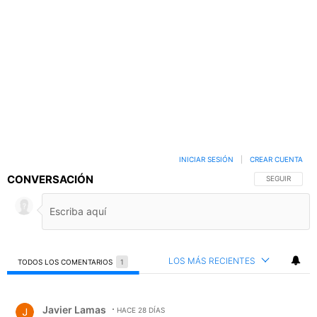
INICIAR SESIÓN
|
CREAR CUENTA
CONVERSACIÓN
SIGA ESTA C
SEGUIR
LOS MÁS RECIENTES
TODOS LOS COMENTARIOS
1
Todos los comentarios
Comentario de Javier Lamas.
Javier Lamas
HACE 28 DÍAS