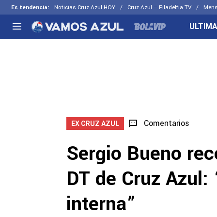
Es tendencia
:
Noticias Cruz Azul HOY
Cruz Azul – Filadelfia TV
Mens
ULTIMA
NACIONAL
FUERA DE LA LIGA
LOS OTR
Liga MX
Concachampions
Futbol F
Apertura 2026
Leagues Cup
Fuerzas 
Más noticias
EX Cruz Azul
Cruz Azul
Selección Mexicana
Comentarios
EX CRUZ AZUL
Sergio Bueno re
DT de Cruz Azul: 
interna”