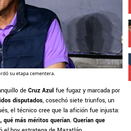
ordó su etapa cementera.
anquillo de
Cruz Azul
fue fugaz y marcada por
tidos disputados
, cosechó siete triunfos, un
, el técnico cree que la afición fue injusta:
s, qué más méritos querían. Querían que
ió el hoy estratega de Mazatlán.