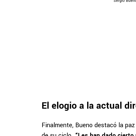
Sergio Bueno
El elogio a la actual d
Finalmente, Bueno destacó la paz 
de su ciclo.
“Les han dado cierto