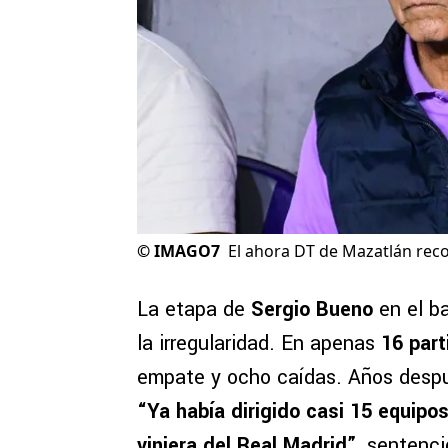
©
IMAGO7
El ahora DT de Mazatlán rec
La etapa de
Sergio Bueno
en el b
la irregularidad. En apenas
16 par
empate y ocho caídas. Años después
“Ya había dirigido casi 15 equipo
viniera del Real Madrid”
, sentenc