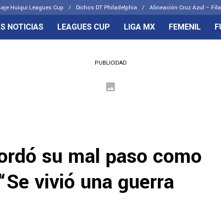
aje Huiqui Leagues Cup
Dichos DT Philadelphia
Alineación Cruz Azul – Fila
S NOTICIAS
LEAGUES CUP
LIGA MX
FEMENIL
F
OS FRENTES
CELESTES
PUBLICIDAD
emenil
Joel Huiqui
Básicas
Erik Lira
 Hidalgo
Charly Rodríguez
cordó su mal paso como
“Se vivió una guerra