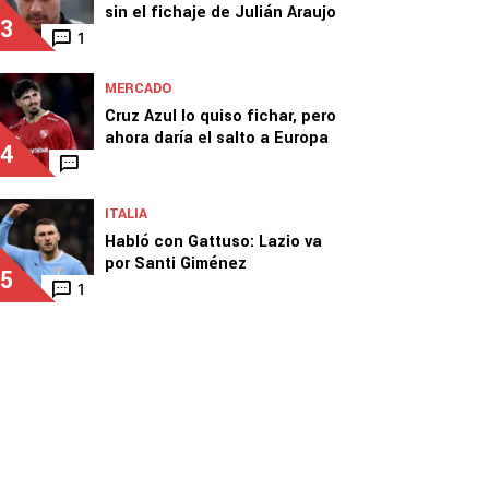
sin el fichaje de Julián Araujo
3
1
MERCADO
Cruz Azul lo quiso fichar, pero
ahora daría el salto a Europa
4
ITALIA
Habló con Gattuso: Lazio va
por Santi Giménez
5
1