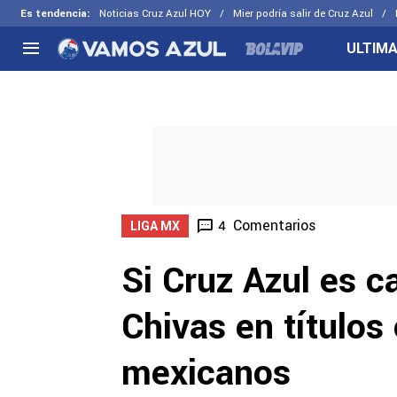
Es tendencia
:
Noticias Cruz Azul HOY
Mier podría salir de Cruz Azul
ULTIMA
NACIONAL
FUERA DE LA LIGA
LOS OTR
Liga MX
Concachampions
Futbol F
Apertura 2026
Leagues Cup
Fuerzas 
Más noticias
EX Cruz Azul
Cruz Azul
Selección Mexicana
Comentarios
4
LIGA MX
Si Cruz Azul es 
Chivas en títulos 
mexicanos