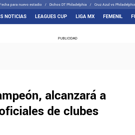
Fecha para nuevo estadio
Dichos DT Philadelphia
Cruz Azul vs Philadelphia
S NOTICIAS
LEAGUES CUP
LIGA MX
FEMENIL
F
OS FRENTES
CELESTES
PUBLICIDAD
emenil
Joel Huiqui
Básicas
Erik Lira
 Hidalgo
Charly Rodríguez
campeón, alcanzará a
oficiales de clubes