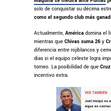
Máquina se medirá ante Pumas
po
solo de conquistar su décima estr
como el segundo club más ganado
Actualmente,
América
domina el l
mientras que
Chivas suma 26
y
Cr
diferencia entre rojiblancos y ce
días si el equipo celeste logra imp
torneo. La posibilidad de que
Cruz
incentivo extra.
VER TAMBIÉN
Joel Huiqui no e
sigue en contac