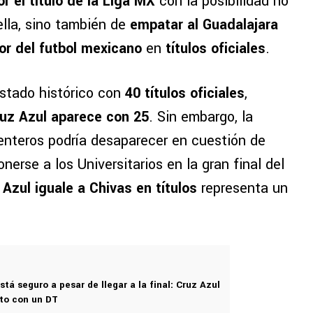
r el título de la Liga MX
con la posibilidad no
ella, sino también de
empatar al Guadalajara
r del futbol mexicano
en
títulos oficiales
.
istado histórico con
40 títulos oficiales
,
uz Azul aparece con 25
. Sin embargo, la
menteros podría desaparecer en cuestión de
onerse a los Universitarios en la gran final del
 Azul iguale a Chivas en títulos
representa un
stá seguro a pesar de llegar a la final: Cruz Azul
to con un DT