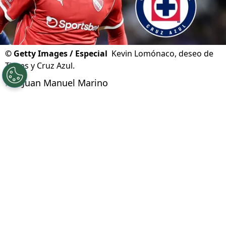
©
Getty Images / Especial
Kevin Lomónaco, deseo de
Tigres y Cruz Azul.
Por
Juan Manuel Marino
Síguenos en Google
Cruz Azul tiene entre sus principales
prioridades del
mercado de fichajes
de verano,
la incorporación de un defensa central. Con las
posibles bajas de Gonzalo Piovi o Willer Ditta,
La Máquina va en busca de un zaguero
. Y