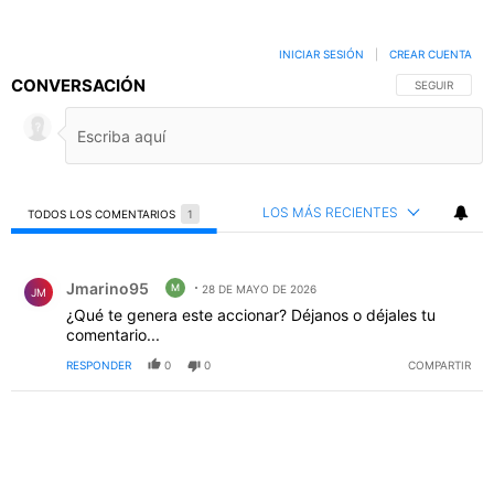
INICIAR SESIÓN
|
CREAR CUENTA
CONVERSACIÓN
SIGA ESTA C
SEGUIR
LOS MÁS RECIENTES
TODOS LOS COMENTARIOS
1
Todos los comentarios
Comentario de Jmarino95.
Jmarino95
M
28 DE MAYO DE 2026
JM
¿Qué te genera este accionar? Déjanos o déjales tu
comentario...
RESPONDER
0
0
COMPARTIR