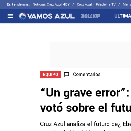
Es tendencia
:
Noticias Cruz Azul HOY
Cruz Azul – Filadelfia TV
Mens
ULTIMA
NACIONAL
FUERA DE LA LIGA
LOS OTR
Liga MX
Concachampions
Futbol F
Apertura 2026
Leagues Cup
Fuerzas 
Más noticias
EX Cruz Azul
Cruz Azul
Selección Mexicana
Comentarios
EQUIPO
“Un grave error”:
votó sobre el fut
Cruz Azul analiza el futuro de¿ Ebe