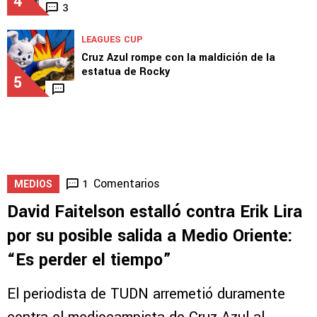
LEAGUES CUP
Joel Huiqui analizó el triunfo de Cruz Azul
ante Philadelphia Union
4
3
LEAGUES CUP
Cruz Azul rompe con la maldición de la
estatua de Rocky
5
Comentarios
1
MEDIOS
David Faitelson estalló contra Erik Lira
por su posible salida a Medio Oriente: