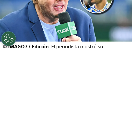
©
IMAGO7 / Edición
El periodista mostró su
indignación con el caso Lira.
Por
Sebastian Buenaventura
Síguenos en Google
Hoy las oficinas de
Cruz Azul
terminaron de