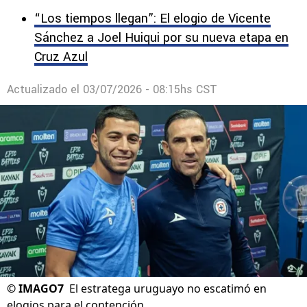
“Los tiempos llegan”: El elogio de Vicente
Sánchez a Joel Huiqui por su nueva etapa en
Cruz Azul
Actualizado el
03/07/2026 - 08:15hs CST
©
IMAGO7
El estratega uruguayo no escatimó en
elogios para el contención.