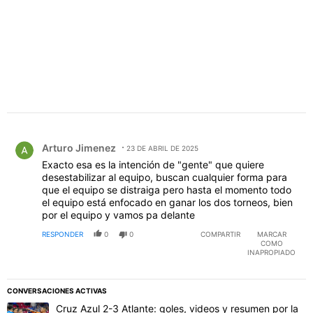
Comentario de Arturo Jimenez.
Arturo Jimenez
23 DE ABRIL DE 2025
Exacto esa es la intención de "gente" que quiere
desestabilizar al equipo, buscan cualquier forma para
que el equipo se distraiga pero hasta el momento todo
el equipo está enfocado en ganar los dos torneos, bien
por el equipo y vamos pa delante
RESPONDER
0
0
COMPARTIR
MARCAR
COMO
INAPROPIADO
CONVERSACIONES ACTIVAS
Este listado muestra los artículos con más comentarios en los último
Un artículo de tendencia con el título "Cruz Azul 2-3 Atlante: gol
Cruz Azul 2-3 Atlante: goles, videos y resumen por la