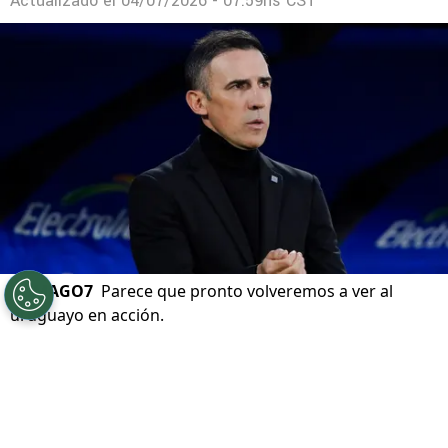
Actualizado el
04/07/2026 - 07:59hs CST
©
IMAGO7
Parece que pronto volveremos a ver al
uruguayo en acción.
Por
Sebastian Buenaventura
Síguenos en Google