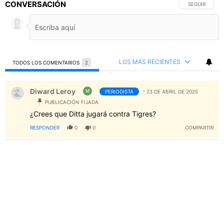
CONVERSACIÓN
SIGA ESTA C
SEGUIR
LOS MÁS RECIENTES
TODOS LOS COMENTARIOS
2
Todos los comentarios
Comentario de Diward Leroy.
Diward Leroy
M
PERIODISTA
23 DE ABRIL DE 2025
PUBLICACIÓN FIJADA
¿Crees que Ditta jugará contra Tigres?
RESPONDER
0
0
COMPARTIR
PUBLICIDAD