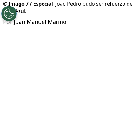
©
Imago 7 / Especial
Joao Pedro pudo ser refuerzo de
Cruz Azul.
Por
Juan Manuel Marino
Síguenos en Google
Cruz Azul continúa activo en el
mercado de
fichajes
de verano, donde aún podrían ocurrir
bajas como la de Erik Lira o incorporaciones
como la de César Montes. Para este Apertura
2026, además,
quien estuvo muy cerca de salir
fue
Amaury Morales
, quien pudo haber
acarreado un deseado fichaje
.