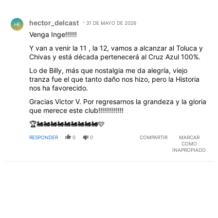
Todos los comentarios
Comentario de hector_delcast.
hector_delcast
31 DE MAYO DE 2026
HE
Venga Inge!!!!!!
Y van a venir la 11 , la 12, vamos a alcanzar al Toluca y
Chivas y está década pertenecerá al Cruz Azul 100%.
Lo de Billy, más que nostalgia me da alegría, viejo
tranza fue el que tanto daño nos hizo, pero la Historia
nos ha favorecido.
Gracias Victor V. Por regresarnos la grandeza y la gloria
que merece este club!!!!!!!!!!!!!
🏆🚂🚂🚂🚂🚂🚂🚂🚂🚂🩵
RESPONDER
0
0
COMPARTIR
MARCAR
COMO
INAPROPIADO