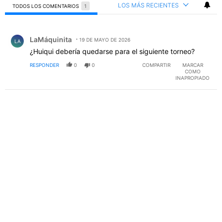
LOS MÁS RECIENTES
TODOS LOS COMENTARIOS
1
Todos los comentarios
Comentario de LaMáquinita.
LaMáquinita
19 DE MAYO DE 2026
LA
¿Huiqui debería quedarse para el siguiente torneo?
RESPONDER
0
0
COMPARTIR
MARCAR
COMO
INAPROPIADO
PUBLICIDAD